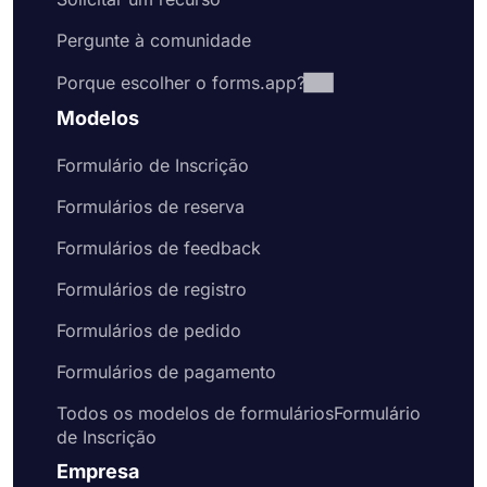
de emprego ou de registro de membro, o
forms.app oferece modelos de qualidade
Pergunte à comunidade
premium gratuitamente. Esses modelos de
Porque escolher o forms.app?
formulário de inscrição vêm com perguntas
comuns ou campos de formulário que você
Modelos
provavelmente gostaria de incluir em seu
formulário. Naturalmente, isso economizará seu
Formulário de Inscrição
tempo e o ajudará a criar formulários e pesquisas
melhores em menos tempo. Portanto, escolha um
Formulários de reserva
de nossos exemplos gratuitos de formulários para
Formulários de feedback
criar formulários online profissionais hoje mesmo.
Formulários de registro
Formulários de pedido
Formulários de pagamento
Todos os modelos de formuláriosFormulário
de Inscrição
Empresa