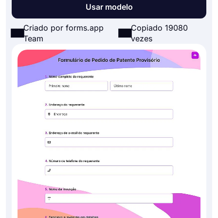
Usar modelo
Criado por forms.app
Copiado 19080
Team
vezes