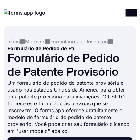
Produtos
Entrar
Registrar-se
Início
Modelos
Formulários de Inscrição
Integrações
Formulário de Pedido de Patente Provisório
Modelos
Formulário de Pedido
Recursos
de Patente Provisório
Preços
Um formulário de pedido de patente provisória é
usado nos Estados Unidos da América para obter
uma patente provisória para invenções. O USPTO
fornece este formulário às pessoas que se
inscrevem. O forms.app oferece gratuitamente o
modelo de formulário de pedido de patente
provisório. Você pode criar seu formulário clicando
em "usar modelo" abaixo.