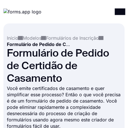
Produtos
Entrar
Registrar-se
Início
Modelos
Formulários de Inscrição
Integrações
Formulário de Pedido de Certidão de Casamento
Modelos
Formulário de Pedido
Recursos
de Certidão de
Preços
Casamento
Você emite certificados de casamento e quer
simplificar esse processo? Então o que você precisa
é de um formulário de pedido de casamento. Você
pode eliminar rapidamente a complexidade
desnecessária do processo de criação de
formulários usando agora mesmo este criador de
formulários fácil de usar.