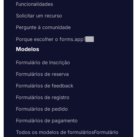
Esteja você criando um formulário de candidatura
Funcionalidades
de emprego ou de registro de membro, o
forms.app oferece modelos de qualidade
Solicitar um recurso
premium gratuitamente. Esses modelos de
Pergunte à comunidade
formulário de inscrição vêm com perguntas
comuns ou campos de formulário que você
Porque escolher o forms.app?
provavelmente gostaria de incluir em seu
formulário. Naturalmente, isso economizará seu
Modelos
tempo e o ajudará a criar formulários e pesquisas
melhores em menos tempo. Portanto, escolha um
Formulário de Inscrição
de nossos exemplos gratuitos de formulários para
Formulários de reserva
criar formulários online profissionais hoje mesmo.
Formulários de feedback
Formulários de registro
Formulários de pedido
Formulários de pagamento
Todos os modelos de formuláriosFormulário