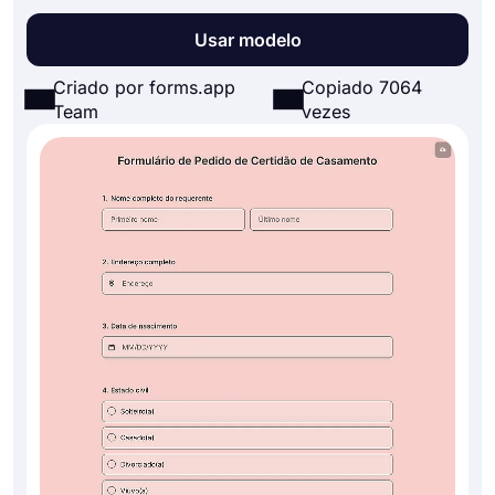
Usar modelo
Criado por forms.app
Copiado 7064
Team
vezes