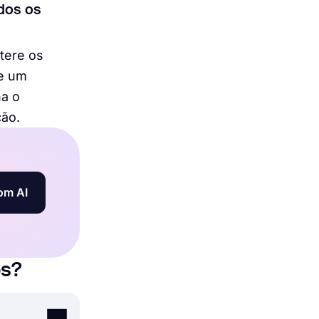
dos os
ltere os
ie um
a o
ção.
om AI
os?