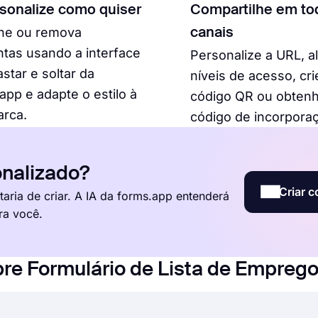
rsonalize como quiser
Compartilhe em to
one ou remova
canais
tas usando a interface
Personalize a URL, a
astar e soltar da
níveis de acesso, cr
app e adapte o estilo à
código QR ou obtenh
arca.
código de incorpora
nalizado?
Criar c
aria de criar. A IA da forms.app entenderá
ra você.
re Formulário de Lista de Empreg