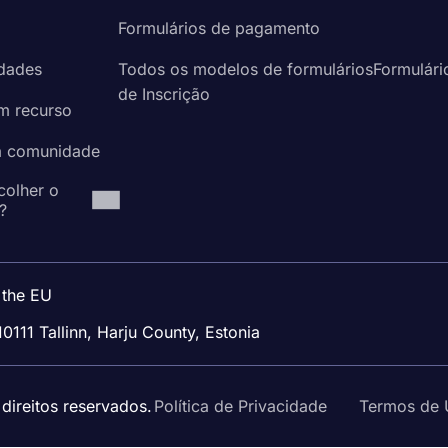
a
Formulários de pagamento
idades
Todos os modelos de formuláriosFormulári
de Inscrição
um recurso
à comunidade
colher o
?
 the EU
10111 Tallinn, Harju County, Estonia
ireitos reservados.
Política de Privacidade
Termos de 