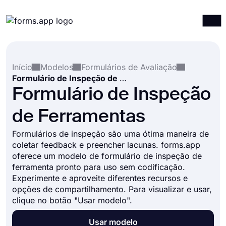
Produtos
Entrar
Registrar-se
Início
Modelos
Formulários de Avaliação
Integrações
Formulário de Inspeção de Ferramentas
Modelos
Formulário de Inspeção
Recursos
de Ferramentas
Preços
Formulários de inspeção são uma ótima maneira de
coletar feedback e preencher lacunas. forms.app
oferece um modelo de formulário de inspeção de
ferramenta pronto para uso sem codificação.
Experimente e aproveite diferentes recursos e
opções de compartilhamento. Para visualizar e usar,
clique no botão "Usar modelo".
Usar modelo