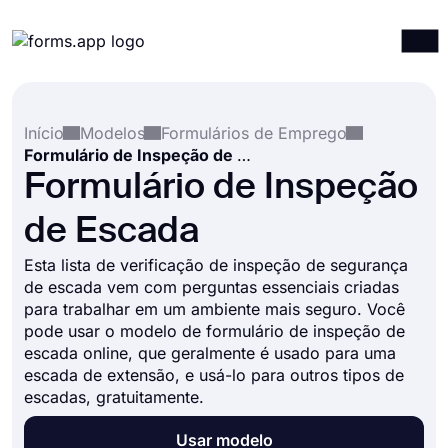
Produtos
Entrar
Registrar-se
Início
Modelos
Formulários de Emprego
Integrações
Formulário de Inspeção de Escada
Modelos
Formulário de Inspeção
Recursos
de Escada
Preços
Esta lista de verificação de inspeção de segurança
de escada vem com perguntas essenciais criadas
para trabalhar em um ambiente mais seguro. Você
pode usar o modelo de formulário de inspeção de
escada online, que geralmente é usado para uma
escada de extensão, e usá-lo para outros tipos de
escadas, gratuitamente.
Usar modelo