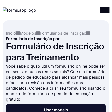
Produtos
Entrar
Registrar-se
Início
Modelos
Formulários de Inscrição
Integrações
Formulário de Inscrição para Treinamento
Modelos
Formulário de Inscrição
Recursos
para Treinamento
Preços
Você sabe o quão útil um formulário online pode ser
em seu site ou nas redes sociais? Crie um formulário
de pedido de educação para alcançar mais pessoas
e facilitar a revisão das informações dos
candidatos. Comece a criar seu formulário usando o
modelo de formulário de pedido de educação
gratuito!
Usar modelo