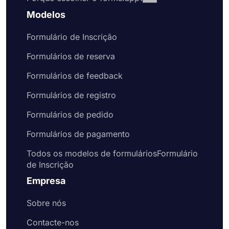
provavelmente gostaria de incluir em seu
formulário. Naturalmente, isso economizará seu
Modelos
tempo e o ajudará a criar formulários e pesquisas
melhores em menos tempo. Portanto, escolha um
Formulário de Inscrição
de nossos exemplos gratuitos de formulários para
Formulários de reserva
criar formulários online profissionais hoje mesmo.
Formulários de feedback
Formulários de registro
Formulários de pedido
Formulários de pagamento
Todos os modelos de formuláriosFormulário
de Inscrição
Empresa
Sobre nós
Contacte-nos