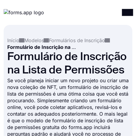
Produtos
Entrar
Registrar-se
Início
Modelos
Formulários de Inscrição
Integrações
Formulário de Inscrição na Lista de Permissões
Modelos
Formulário de Inscrição
Recursos
na Lista de Permissões
Preços
Se você planeja iniciar um novo projeto ou criar uma
nova coleção de NFT, um formulário de inscrição de
lista de permissões é uma ótima coisa que você está
procurando. Simplesmente criando um formulário
online, você pode coletar aplicativos, revisá-los e
contatar os adequados posteriormente. O mais legal
é que o modelo de formulário de inscrição de lista
de permissões gratuita do forms.app incluirá
perguntas padrão e ajudará você no processo de