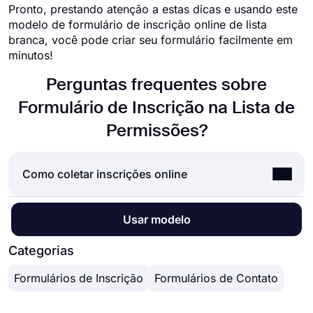
Pronto, prestando atenção a estas dicas e usando este
modelo de formulário de inscrição online de lista
branca, você pode criar seu formulário facilmente em
minutos!
Perguntas frequentes sobre
Formulário de Inscrição na Lista de
Permissões?
Como coletar inscrições online
Aceitar inscrições online é uma norma para quase
Usar modelo
todas as empresas hoje. Quer se trate de
candidaturas a empregos, estágios ou bolsas de
Categorias
estudo, o uso de inscrições on-line pode
Formulários de Inscrição
Formulários de Contato
economizar tempo e muito esforço. Mas como
aceitar inscrições online, qual a melhor forma? A
resposta são formulários online. Usando um