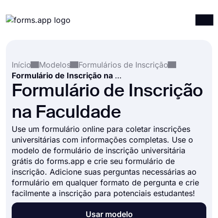
Produtos
Entrar
Registrar-se
Início
Modelos
Formulários de Inscrição
Integrações
Formulário de Inscrição na Faculdade
Modelos
Formulário de Inscrição
Recursos
na Faculdade
Preços
Use um formulário online para coletar inscrições
universitárias com informações completas. Use o
modelo de formulário de inscrição universitária
grátis do forms.app e crie seu formulário de
inscrição. Adicione suas perguntas necessárias ao
formulário em qualquer formato de pergunta e crie
facilmente a inscrição para potenciais estudantes!
Usar modelo