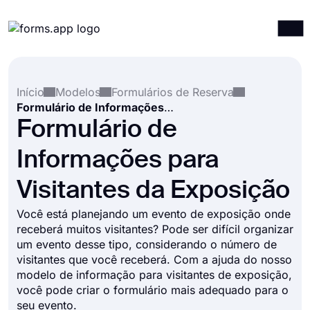
Produtos
Entrar
Registrar-se
Início
Modelos
Formulários de Reserva
Integrações
Formulário de Informações para Visitantes da Exposição
Modelos
Formulário de
Recursos
Informações para
Preços
Visitantes da Exposição
Você está planejando um evento de exposição onde
receberá muitos visitantes? Pode ser difícil organizar
um evento desse tipo, considerando o número de
visitantes que você receberá. Com a ajuda do nosso
modelo de informação para visitantes de exposição,
você pode criar o formulário mais adequado para o
seu evento.