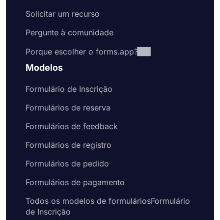
ou incorpore-o em seu site
Solicitar um recurso
Você pode usar o forms.app como sistema
Pergunte à comunidade
de reservas?
Sim, você pode usar o forms.app como sistema
Porque escolher o forms.app?
de reservas. forms.app é uma ferramenta
poderosa que permite criar formulários e
Modelos
pesquisas personalizadas. Você pode usar o
aplicativo para gerenciar seu processo de reserva
Formulário de Inscrição
e coletar informações de seus clientes. Se você
Formulários de reserva
está procurando uma forma de gerenciar suas
reservas e coletar informações de seus clientes, o
Formulários de feedback
forms.app é a solução perfeita.
Formulários de registro
Formulários de pedido
Formulários de pagamento
Todos os modelos de formuláriosFormulário
de Inscrição