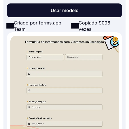
Usar modelo
Criado por forms.app
Copiado 9096
Team
vezes