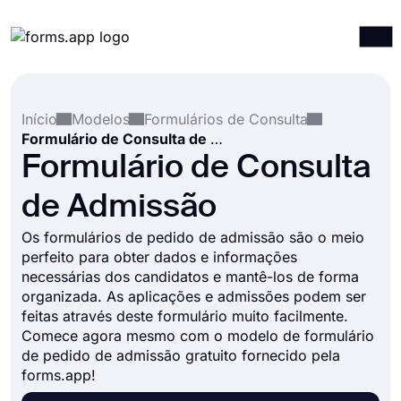
Produtos
Entrar
Registrar-se
Início
Modelos
Formulários de Consulta
Integrações
Formulário de Consulta de Admissão
Modelos
Formulário de Consulta
Recursos
de Admissão
Preços
Os formulários de pedido de admissão são o meio
perfeito para obter dados e informações
necessárias dos candidatos e mantê-los de forma
organizada. As aplicações e admissões podem ser
feitas através deste formulário muito facilmente.
Comece agora mesmo com o modelo de formulário
de pedido de admissão gratuito fornecido pela
forms.app!