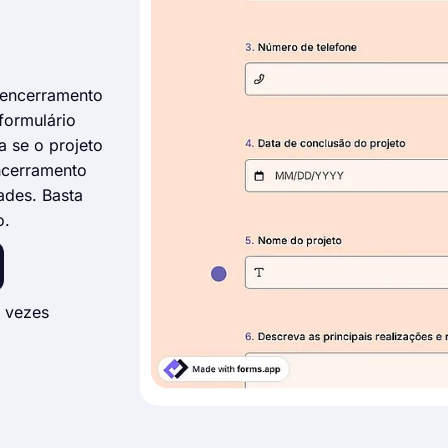
 encerramento
formulário
a se o projeto
encerramento
ades. Basta
o.
 vezes