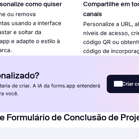
rsonalize como quiser
Compartilhe em to
one ou remova
canais
tas usando a interface
Personalize a URL, a
astar e soltar da
níveis de acesso, cr
app e adapte o estilo à
código QR ou obtenh
arca.
código de incorpora
nalizado?
Criar c
aria de criar. A IA da forms.app entenderá
ra você.
e Formulário de Conclusão de Proj