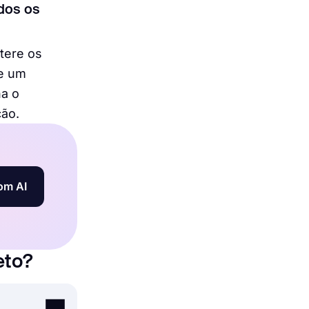
dos os
ltere os
ie um
a o
ção.
om AI
eto?