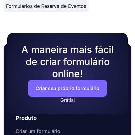
diversas opções de personalização. Você pode
incorporação no HTML de seu site.
Formulários de Reserva de Eventos
alterar o tema do seu formulário escolhendo suas
próprias cores ou selecionando um dos muitos
temas prontos.
A maneira mais fácil
de criar formulário
online!
Criar seu próprio formulário
Grátis!
Produto
Criar um formulário