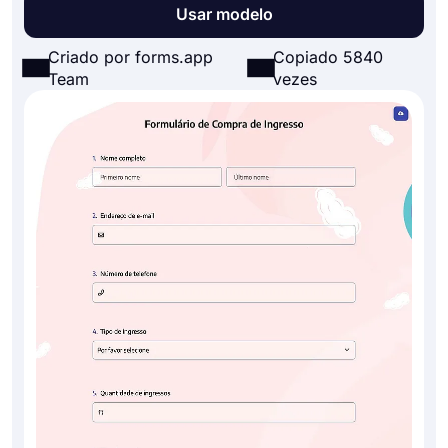
Usar modelo
Criado por forms.app
Copiado 5840
Team
vezes