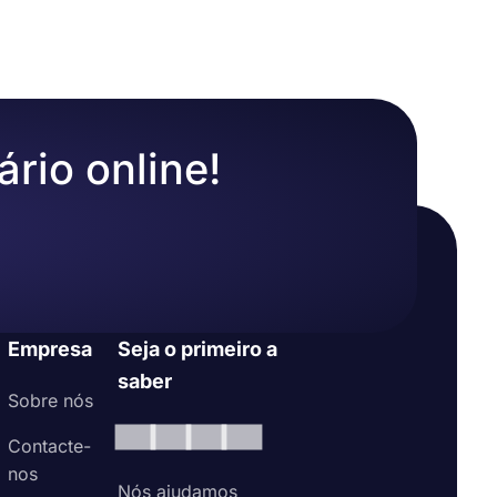
online, como
do
tos para
ário online!
 informações
 a posição
u
ão. Você
formulários
Empresa
Seja o primeiro a
ão as
saber
Sobre nós
Contacte-
entes
nos
Nós ajudamos