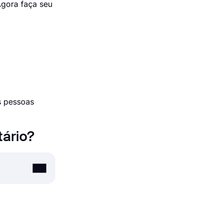
Agora faça seu
s pessoas
tário?
pregos,
aceitar