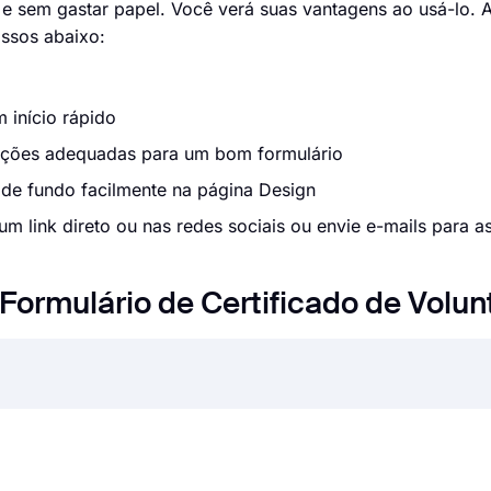
e sem gastar papel. Você verá suas vantagens ao usá-lo. 
assos abaixo:
 início rápido
opções adequadas para um bom formulário
o de fundo facilmente na página Design
m link direto ou nas redes sociais ou envie e-mails para a
Formulário de Certificado de Volun
todas as empresas hoje. Quer se trate de candidaturas a em
 on-line pode economizar tempo e muito esforço. Mas como 