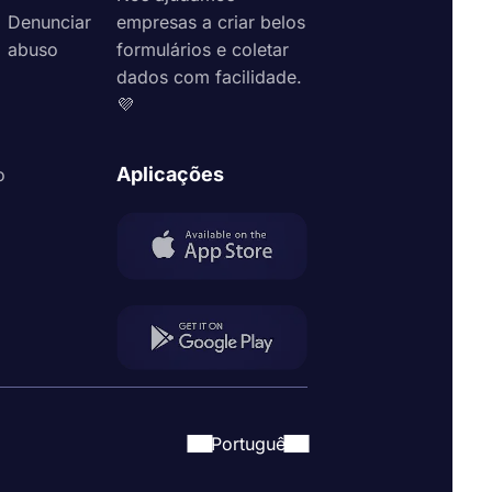
Denunciar
empresas a criar belos
es devem
abuso
formulários e coletar
dados com facilidade.
💜
Aplicações
o
ce modelos
ou campos
 seu tempo e
s gratuitos
Portuguê