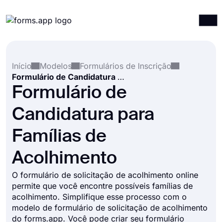
Produtos
Entrar
Registrar-se
Início
Modelos
Formulários de Inscrição
Integrações
Formulário de Candidatura para Famílias de Acolhimento
Modelos
Formulário de
Recursos
Candidatura para
Preços
Famílias de
Acolhimento
O formulário de solicitação de acolhimento online
permite que você encontre possíveis famílias de
acolhimento. Simplifique esse processo com o
modelo de formulário de solicitação de acolhimento
do forms.app. Você pode criar seu formulário