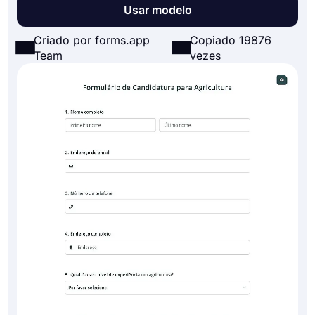
Usar modelo
Criado por forms.app
Copiado 19876
Team
vezes