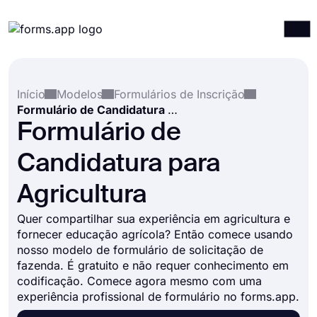
Produtos
Entrar
Registrar-se
Início
Modelos
Formulários de Inscrição
Integrações
Formulário de Candidatura para Agricultura
Modelos
Formulário de
Recursos
Candidatura para
Preços
Agricultura
Quer compartilhar sua experiência em agricultura e
fornecer educação agrícola? Então comece usando
nosso modelo de formulário de solicitação de
fazenda. É gratuito e não requer conhecimento em
codificação. Comece agora mesmo com uma
experiência profissional de formulário no forms.app.