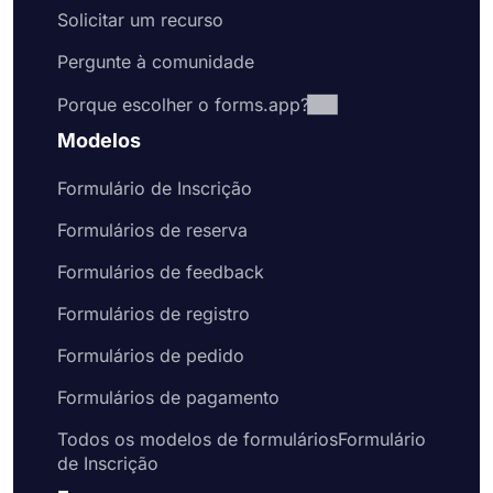
Esteja você criando um formulário de candidatura
Solicitar um recurso
de emprego ou de registro de membro, o
forms.app oferece modelos de qualidade
Pergunte à comunidade
premium gratuitamente. Esses modelos de
Porque escolher o forms.app?
formulário de inscrição vêm com perguntas
comuns ou campos de formulário que você
Modelos
provavelmente gostaria de incluir em seu
formulário. Naturalmente, isso economizará seu
Formulário de Inscrição
tempo e o ajudará a criar formulários e pesquisas
melhores em menos tempo. Portanto, escolha um
Formulários de reserva
de nossos exemplos gratuitos de formulários para
Formulários de feedback
criar formulários online profissionais hoje mesmo.
Formulários de registro
Formulários de pedido
Formulários de pagamento
Todos os modelos de formuláriosFormulário
de Inscrição