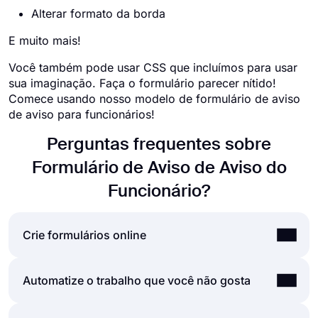
Alterar formato da borda
E muito mais!
Você também pode usar CSS que incluímos para usar
sua imaginação. Faça o formulário parecer nítido!
Comece usando nosso modelo de formulário de aviso
de aviso para funcionários!
Perguntas frequentes sobre
Formulário de Aviso de Aviso do
Funcionário?
Crie formulários online
Usando a interface de usuário fácil e extensa do
Automatize o trabalho que você não gosta
criador de formulários do forms.app, você pode
criar formulários, pesquisas e exames online com