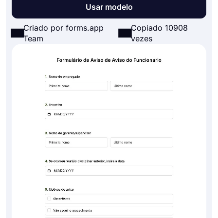
Usar modelo
Criado por forms.app
Copiado 10908
Team
vezes