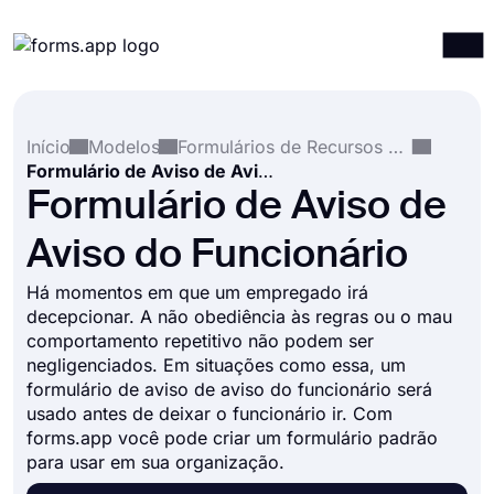
Produtos
Entrar
Registrar-se
Início
Modelos
Formulários de Recursos Humanos
Integrações
Formulário de Aviso de Aviso do Funcionário
Modelos
Formulário de Aviso de
Recursos
Aviso do Funcionário
Preços
Há momentos em que um empregado irá
decepcionar. A não obediência às regras ou o mau
comportamento repetitivo não podem ser
negligenciados. Em situações como essa, um
formulário de aviso de aviso do funcionário será
usado antes de deixar o funcionário ir. Com
forms.app você pode criar um formulário padrão
para usar em sua organização.