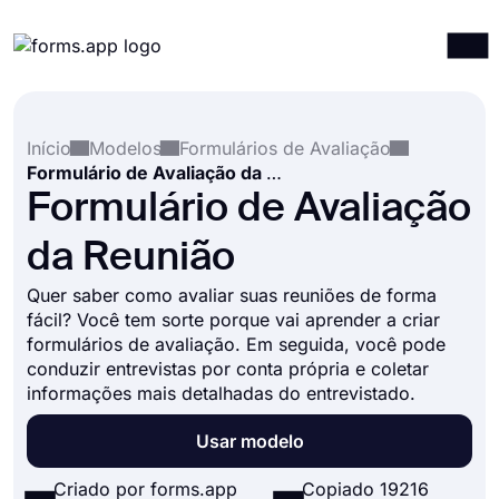
Produtos
Entrar
Registrar-se
Início
Modelos
Formulários de Avaliação
Integrações
Formulário de Avaliação da Reunião
Modelos
Formulário de Avaliação
Recursos
da Reunião
Preços
Quer saber como avaliar suas reuniões de forma
fácil? Você tem sorte porque vai aprender a criar
formulários de avaliação. Em seguida, você pode
conduzir entrevistas por conta própria e coletar
informações mais detalhadas do entrevistado.
Usar modelo
Criado por forms.app
Copiado 19216