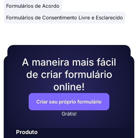
personalização de design diferentes. Você pode
incorporação no HTML de seu site.
● Dados em tempo real
Formulários de Acordo
alterar o tema do formulário escolhendo suas
● Personalização de design detalhado
próprias cores ou escolhendo um dos muitos
Formulários de Consentimento Livre e Esclarecido
temas prontos.
A maneira mais fácil
de criar formulário
online!
Criar seu próprio formulário
Grátis!
Produto