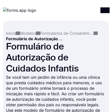
Produtos
Entrar
Registrar-se
Início
Modelos
Formulários de Consentimento
Integrações
Formulário de Autorização de Cuidados Infantis
Modelos
Formulário de
Recursos
Autorização de
Preços
Cuidados Infantis
Se você tem um jardim de infância ou uma clínica
que presta cuidados médicos para menores, o uso
de um formulário online tornará o processo de
iniciação mais rápido e fácil. Ao criar um formulário
de autorização de cuidados infantis, você pode
obter permissão dos pais ou responsáveis ​​legais.
Use este modelo de formulário de autorização de