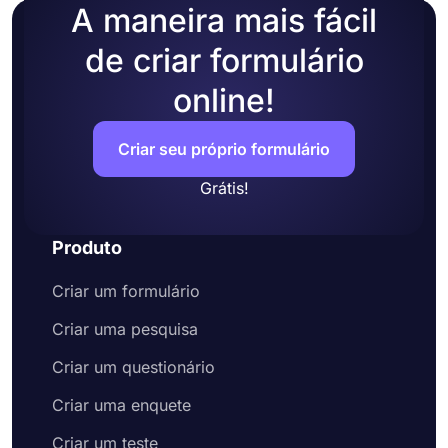
os visitantes do formulário.
A maneira mais fácil
Visualize a aparência do seu formulário e
teste-o
de criar formulário
Por último, compartilhe-o nas redes sociais
ou incorpore-o em uma página da web
online!
Criar seu próprio formulário
Grátis!
Produto
Criar um formulário
Criar uma pesquisa
Criar um questionário
Criar uma enquete
Criar um teste