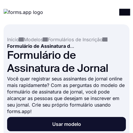
Produtos
Entrar
Registrar-se
Início
Modelos
Formulários de Inscrição
Integrações
Formulário de Assinatura de Jornal
Modelos
Formulário de
Recursos
Assinatura de Jornal
Preços
Você quer registrar seus assinantes de jornal online
mais rapidamente? Com as perguntas do modelo de
formulário de assinatura de jornal, você pode
alcançar as pessoas que desejam se inscrever em
seu jornal. Crie seu próprio formulário usando
forms.app!
Usar modelo