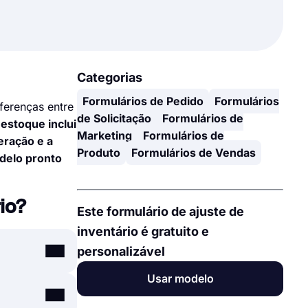
Categorias
Formulários de Pedido
Formulários
iferenças entre
de Solicitação
Formulários de
 estoque inclui
Marketing
Formulários de
eração e a
Produto
Formulários de Vendas
odelo pronto
io?
Este formulário de ajuste de
inventário é gratuito e
personalizável
Usar modelo
s, alunos ou