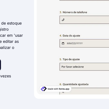
e de estoque
istro
icar em 'usar
e editar as
alizar o
 vezes