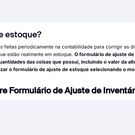
de estoque?
s feitas periodicamente na contabilidade para corrigir as d
que estão realmente em estoque.
O formulário de ajuste de
antidades das coisas que possui, incluindo o valor da alt
lizar o formulário de ajuste de estoque selecionando o m
e Formulário de Ajuste de Inventár
 para aceitar solicitações de seus clientes, funcionário