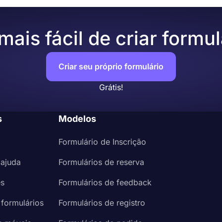
ou incorpore-o em uma página da web
ais fácil de criar formul
Criar seu próprio formulário
Grátis!
s
Modelos
Formulário de Inscrição
 ajuda
Formulários de reserva
es
Formulários de feedback
 formulários
Formulários de registro