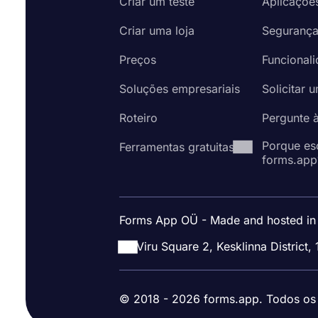
Criar um teste
Aplicaçõe
Criar uma loja
Seguranç
Preços
Funcional
Soluções empresariais
Solicitar 
Roteiro
Pergunte 
Porque es
Ferramentas gratuitas
forms.app
Forms App OÜ - Made and hosted in
Viru Square 2, Kesklinna District, 
© 2018 - 2026 forms.app. Todos os d