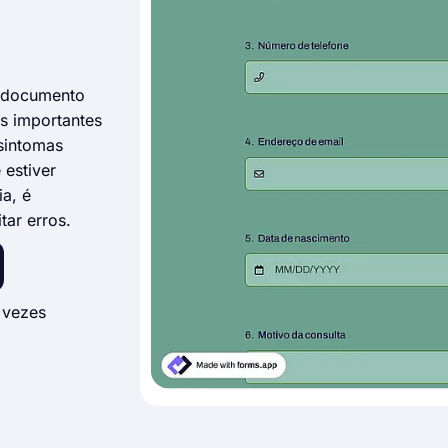
m documento
es importantes
 sintomas
 estiver
a, é
tar erros.
 vezes