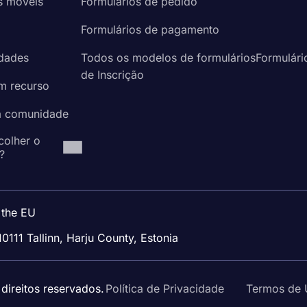
s móveis
Formulários de pedido
a
Formulários de pagamento
idades
Todos os modelos de formuláriosFormulári
de Inscrição
um recurso
à comunidade
colher o
?
 the EU
10111 Tallinn, Harju County, Estonia
ireitos reservados.
Política de Privacidade
Termos de 