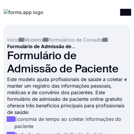
Produtos
Entrar
Registrar-se
Início
Modelos
Formulários de Consulta
Integrações
Formulário de Admissão de Paciente
Modelos
Formulário de
Recursos
Admissão de Paciente
Preços
Este modelo ajuda profissionais de saúde a coletar e
manter um registro das informações pessoais,
médicas e de convênio dos pacientes. Este
formulário de admissão de paciente online gratuito
oferece três benefícios principais para profissionais
de saúde:
Economia de tempo ao coletar informações do
paciente