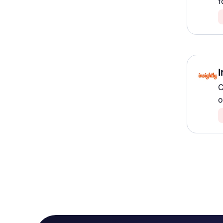
f
I
C
o