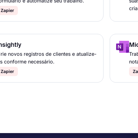
ormulário e automatize seu trabalho.
sua
cri
Zapier
nsightly
Mi
rie novos registros de clientes e atualize-
Tra
s conforme necessário.
not
Zapier
Za