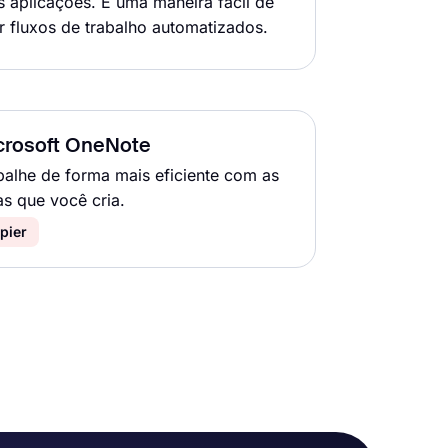
s aplicações. É uma maneira fácil de
ar fluxos de trabalho automatizados.
crosoft OneNote
balhe de forma mais eficiente com as
as que você cria.
pier