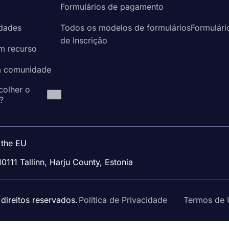
a
Formulários de pagamento
idades
Todos os modelos de formuláriosFormulári
de Inscrição
um recurso
à comunidade
colher o
?
 the EU
10111 Tallinn, Harju County, Estonia
ireitos reservados.
Política de Privacidade
Termos de 