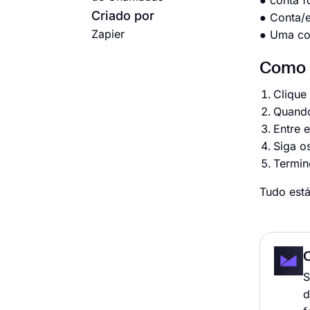
● conta 
Criado por
● Conta/
Zapier
● Uma co
Como c
Clique
Quando
Entre 
Siga o
Termine
Tudo está
S
d