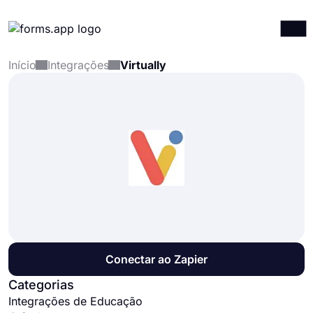
Início
Integrações
Virtually
Produtos
Entrar
Registrar-se
Integrações
Modelos
Recursos
Preços
Conectar ao Zapier
Categorias
Integrações de Educação