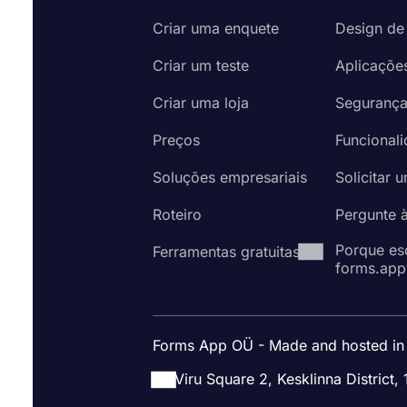
Criar uma enquete
Design de
Criar um teste
Aplicaçõe
Criar uma loja
Seguranç
Preços
Funcional
Soluções empresariais
Solicitar 
Roteiro
Pergunte 
Porque es
Ferramentas gratuitas
forms.app
Forms App OÜ - Made and hosted in
Viru Square 2, Kesklinna District, 