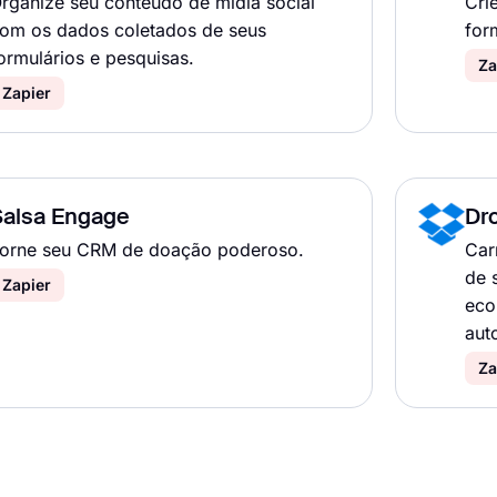
rganize seu conteúdo de mídia social
Cri
om os dados coletados de seus
for
ormulários e pesquisas.
Za
Zapier
Salsa Engage
Dr
orne seu CRM de doação poderoso.
Car
de 
Zapier
eco
aut
Za