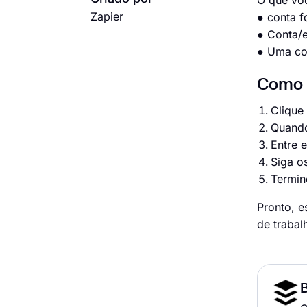
O que vo
Zapier
● conta 
● Conta/
● Uma co
Como c
Clique
Quando
Entre 
Siga o
Termine
Pronto, 
de trabal
B