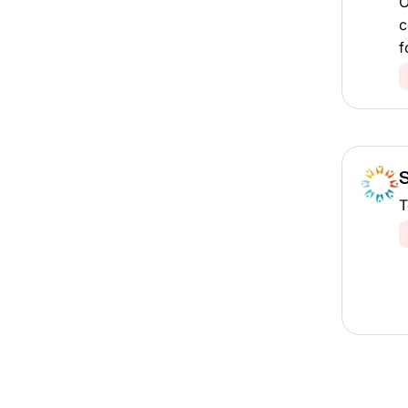
O
c
f
T