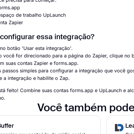
cê precisa para começar:
forms.app
espaço de trabalho UpLaunch
nta Zapier
onfigurar essa integração?
 no botão 'Usar esta integração'.
 você for direcionado para a página do Zapier, clique no
em suas contas Zapier e forms.app.
s passos simples para configurar a integração que você gos
 a integração e habilite o Zap.
está feito! Combine suas contas forms.app e UpLaunch e 
ho.
Você também pode
uffer
Le