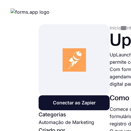
Início
In
Up
UpLaunch 
permite c
Com forms
agendamen
digital p
Como c
Conectar ao Zapier
Comece c
Categorias
formulár
Automação de Marketing
registro 
Criado por