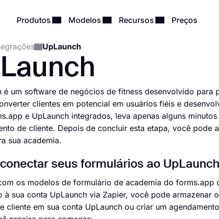
Produtos
Modelos
Recursos
Preços
tegrações
UpLaunch
Launch
é um software de negócios de fitness desenvolvido para p
onverter clientes em potencial em usuários fiéis e desenvolv
.app e UpLaunch integrados, leva apenas alguns minutos 
to de cliente. Depois de concluir esta etapa, você pode a
ara sua academia.
onectar seus formulários ao UpLaunch 
om os modelos de formulário de academia do forms.app ou
io à sua conta UpLaunch via Zapier, você pode armazenar 
de cliente em sua conta UpLaunch ou criar um agendamento