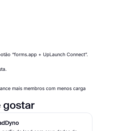
 botão “forms.app + UpLaunch Connect”.
ta.
alcance mais membros com menos carga
 gostar
adDyno