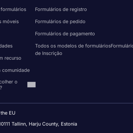
 formulários
Formulários de registro
s móveis
Formulários de pedido
a
Formulários de pagamento
idades
Todos os modelos de formuláriosFormulári
de Inscrição
um recurso
à comunidade
colher o
?
 the EU
10111 Tallinn, Harju County, Estonia