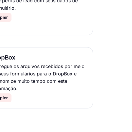
e perfis de lead com seus dados de
mulário.
pier
opBox
regue os arquivos recebidos por meio
seus formulários para o DropBox e
nomize muito tempo com esta
omação.
pier