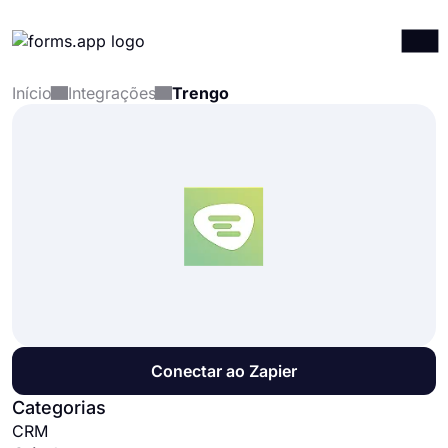
Início
Integrações
Trengo
Produtos
Entrar
Registrar-se
Integrações
Modelos
Recursos
Preços
Conectar ao Zapier
Categorias
CRM