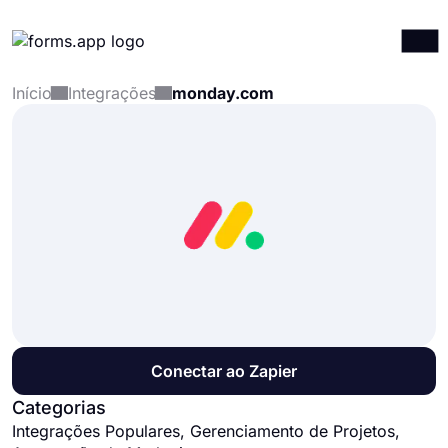
Início
Integrações
monday.com
Produtos
Entrar
Registrar-se
Integrações
Modelos
Recursos
Preços
Conectar ao Zapier
Categorias
Integrações Populares, Gerenciamento de Projetos,