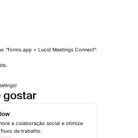
tão “forms.app + Lucid Meetings Connect”.
ta.
eetings!
 gostar
llow
hore a colaboração social e otimize
 fluxo de trabalho.