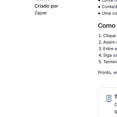
● conta 
Criado por
● Conta/á
Zapier
● Uma co
Como c
Clique
Assim 
Entre 
Siga o
Termine
Pronto, e
C
g