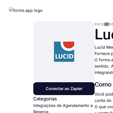
Início
In
Lu
Lucid Mee
Fornece p
O forms.a
sentido. 
integrand
Como c
Conectar ao Zapier
Você pode
Categorias
conta do 
Integrações de Agendamento e
O que vo
Reserva