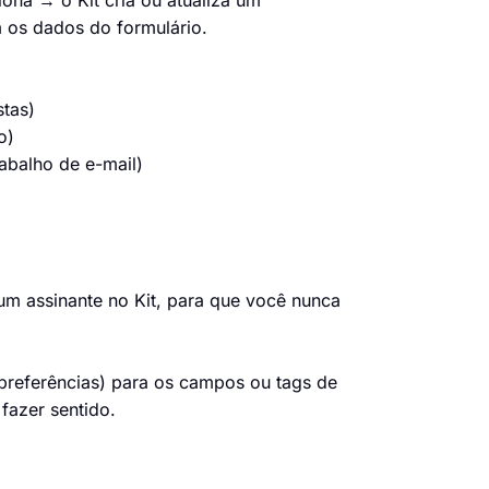
ona → o Kit cria ou atualiza um
m os dados do formulário.
stas)
o)
rabalho de e-mail)
m assinante no Kit, para que você nunca
preferências) para os campos ou tags de
fazer sentido.