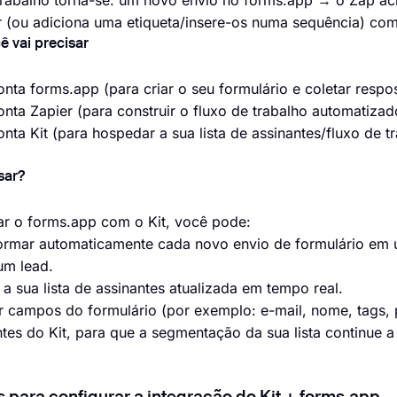
trabalho torna-se: um novo envio no forms.app → o Zap aci
r (ou adiciona uma etiqueta/insere-os numa sequência) co
ê vai precisar
nta forms.app (para criar o seu formulário e coletar respo
nta Zapier (para construir o fluxo de trabalho automatizad
nta Kit (para hospedar a sua lista de assinantes/fluxo de t
sar?
ar o forms.app com o Kit, você pode:
ormar automaticamente cada novo envio de formulário em u
um lead.
 a sua lista de assinantes atualizada em tempo real.
 campos do formulário (por exemplo: e-mail, nome, tags, 
ntes do Kit, para que a segmentação da sua lista continue a 