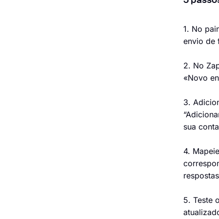
5 passos
1. No pai
envio de 
2. No Zap
«Novo env
3. Adicio
“Adiciona
sua conta
4. Mapeie
correspon
respostas
5. Teste 
atualizad