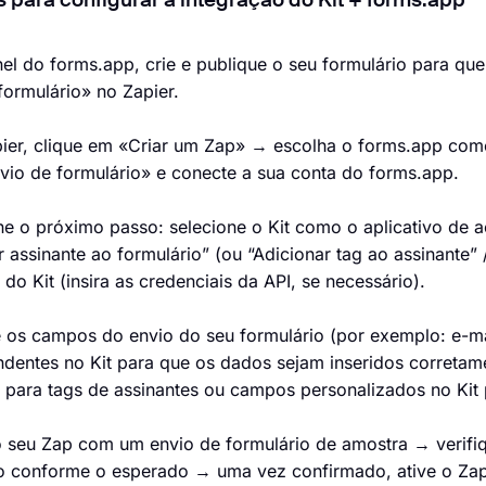
 para configurar a integração do Kit + forms.app
nel do forms.app, crie e publique o seu formulário para q
formulário» no Zapier.
ier, clique em «Criar um Zap» → escolha o forms.app como
io de formulário» e conecte a sua conta do forms.app.
ne o próximo passo: selecione o Kit como o aplicativo d
r assinante ao formulário” (ou “Adicionar tag ao assinante” 
 do Kit (insira as credenciais da API, se necessário).
 os campos do envio do seu formulário (por exemplo: e-m
dentes no Kit para que os dados sejam inseridos correta
 para tags de assinantes ou campos personalizados no Ki
o seu Zap com um envio de formulário de amostra → verifiq
o conforme o esperado → uma vez confirmado, ative o Zap.