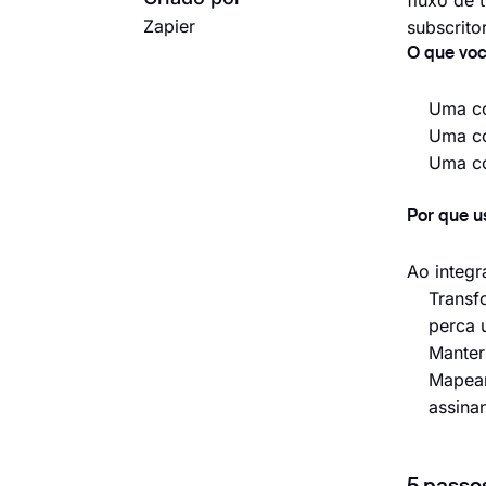
fluxo de 
Zapier
subscrito
O que voc
Uma co
Uma co
Uma co
Por que u
Ao integr
Transf
perca 
Manter
Mapear
assina