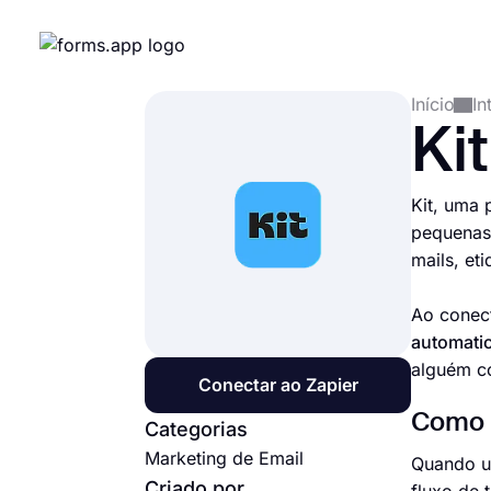
Início
In
Kit
Kit, uma 
pequenas 
mails, et
Ao conect
automatic
alguém co
Conectar ao Zapier
Como c
Categorias
Marketing de Email
Quando ut
Criado por