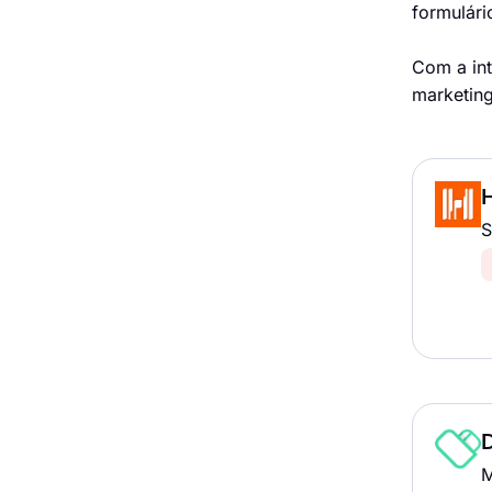
formulári
Com a int
marketing
S
M