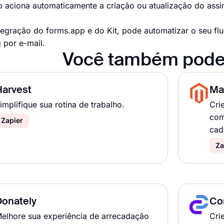
o aciona automaticamente a criação ou atualização do assin
egração do forms.app e do Kit, pode automatizar o seu flu
 por e-mail.
Você também pode
Harvest
Ma
implifique sua rotina de trabalho.
Cri
com
Zapier
cad
Za
Donately
Co
elhore sua experiência de arrecadação
Cri