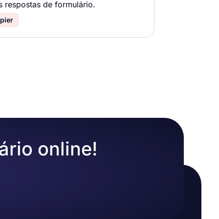
s respostas de formulário.
pier
ário online!