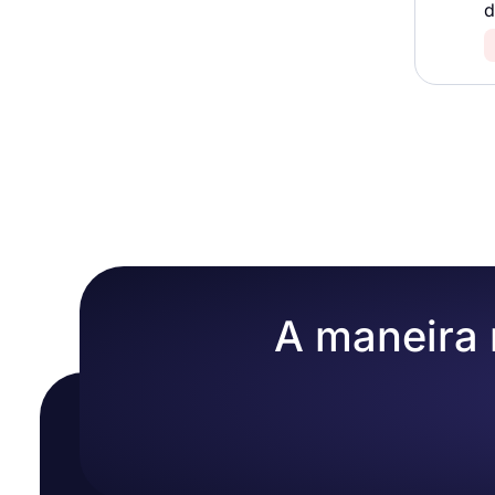
d
A maneira m