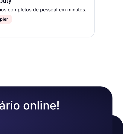
puty
nos completos de pessoal em minutos.
pier
ário online!