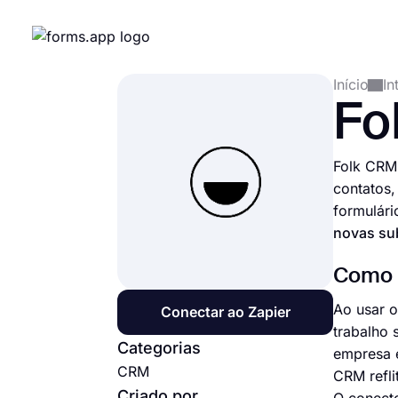
Início
In
Fo
Folk CRM
contatos,
formulári
novas su
Como c
Ao usar o
Conectar ao Zapier
trabalho 
Categorias
empresa é
CRM
CRM refli
Criado por