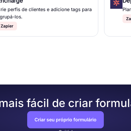
Encharge
De
rie perfis de clientes e adicione tags para
Pla
grupá-los.
Za
Zapier
ais fácil de criar formul
Criar seu próprio formulário