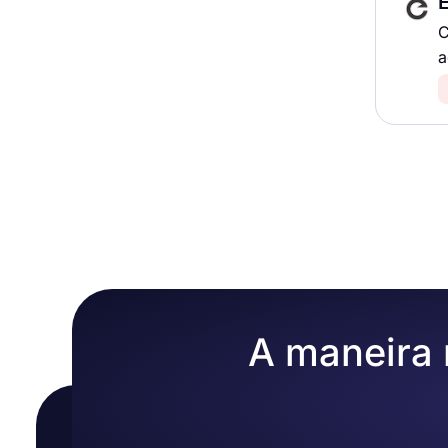
C
a
A maneira m