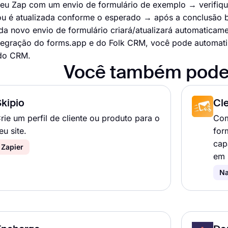
 seu Zap com um envio de formulário de exemplo → verifiq
u é atualizada conforme o esperado → após a conclusão be
da novo envio de formulário criará/atualizará automaticamen
egração do forms.app e do Folk CRM, você pode automatiz
 do CRM.
Você também pode
kipio
Cl
rie um perfil de cliente ou produto para o
Com
eu site.
for
cap
Zapier
em 
Na