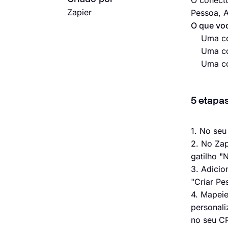
O conecto
Zapier
Pessoa, A
O que voc
Uma co
Uma co
Uma co
5 etapas
1. No seu
2. No Zap
gatilho "
3. Adici
"Criar Pe
4. Mapeie
personal
no seu C