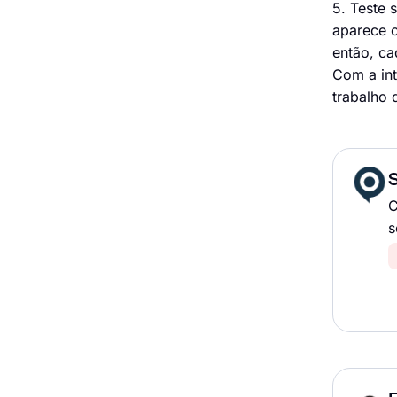
5. Teste
aparece o
então, ca
Com a int
trabalho
S
C
s