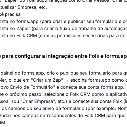
r Zapier do Folk suporta ações como Criar Pessoa, Criar E
tualizar Empresa, etc.
ê precisa
nta no forms.app (para criar e publicar seu formulário e co
nta no Zapier (para criar o fluxo de trabalho de automaçã
nta no Folk CRM (com as permissões necessárias para cria
 para configurar a integração entre Folk e forms.a
 painel do forms.app, crie e publique seu formulário para
ier, clique em "Criar um Zap" → escolha forms.app como o 
Novo Envio de Formulário" e conecte sua conta forms.app.
one o próximo passo: selecione o Folk CRM como o aplica
ssoa" (ou "Criar Empresa", etc.) e conecte sua conta Folk (i
 os campos do seu envio de formulário (por exemplo: Nom
izada) nos campos correspondentes do Folk CRM para que 
RM.