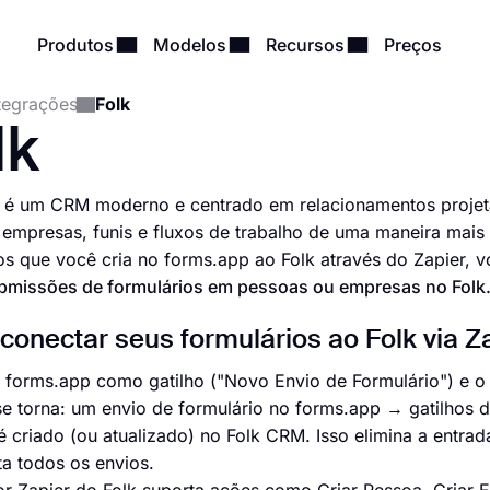
Produtos
Modelos
Recursos
Preços
tegrações
Folk
lk
 é um CRM moderno e centrado em relacionamentos projeta
 empresas, funis e fluxos de trabalho de uma maneira mai
os que você cria no forms.app ao Folk através do Zapier,
bmissões de formulários em pessoas ou empresas no Folk
onectar seus formulários ao Folk via Z
 forms.app como gatilho ("Novo Envio de Formulário") e o
se torna: um envio de formulário no forms.app → gatilhos
 criado (ou atualizado) no Folk CRM. Isso elimina a entra
ta todos os envios.