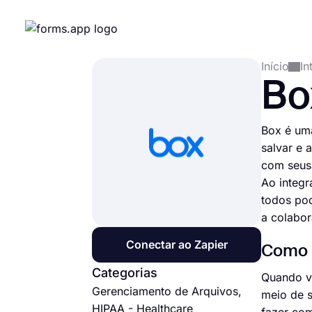
Início
In
Bo
Box é um
salvar e
com seus 
Ao integr
todos pod
a colabor
Conectar ao Zapier
Como c
Categorias
Quando vo
Gerenciamento de Arquivos,
meio de s
HIPAA - Healthcare