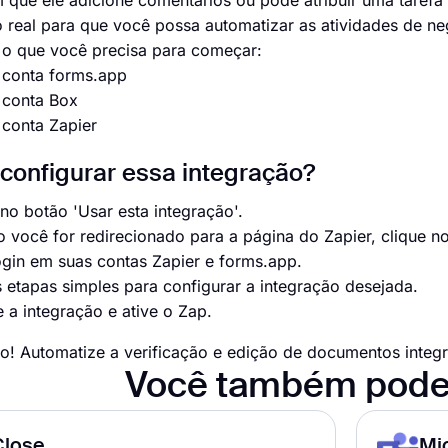
 que ele adicione comentários ou pode atribuir uma taref
real para que você possa automatizar as atividades de ne
 o que você precisa para começar:
onta forms.app
onta Box
onta Zapier
onfigurar essa integração?
 no botão 'Usar esta integração'.
 você for redirecionado para a página do Zapier, clique n
ogin em suas contas Zapier e forms.app.
s etapas simples para configurar a integração desejada.
e a integração e ative o Zap.
do! Automatize a verificação e edição de documentos inte
Você também pode
Close
Mi