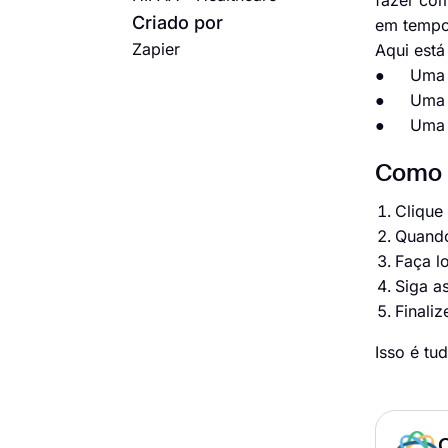
fazer com
Criado por
em tempo 
Zapier
Aqui está
● Uma c
● Uma c
● Uma c
Como c
Clique
Quando
Faça l
Siga a
Finaliz
Isso é tu