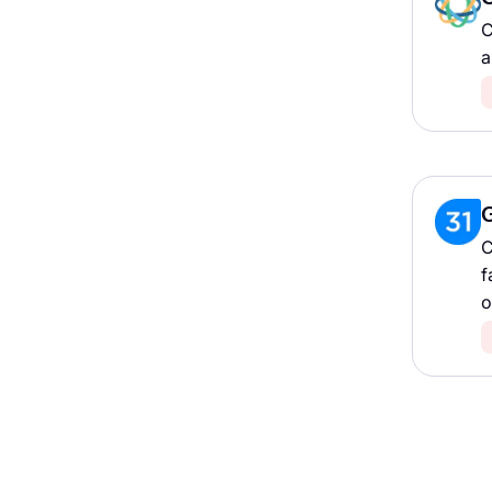
C
a
C
f
o