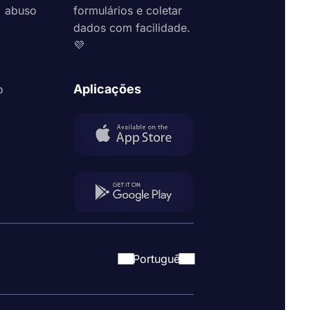
abuso
formulários e coletar
dados com facilidade.
💜
Aplicações
o
Portuguê