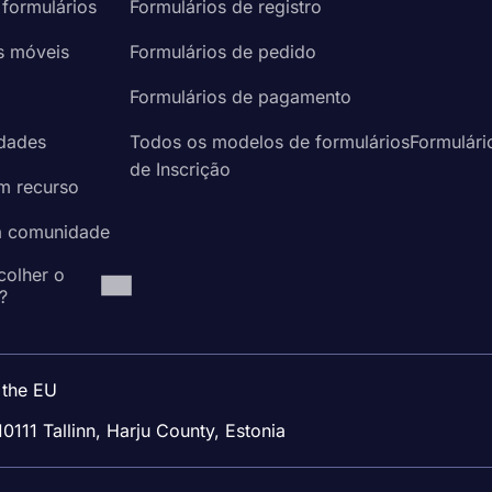
 formulários
Formulários de registro
s móveis
Formulários de pedido
a
Formulários de pagamento
idades
Todos os modelos de formuláriosFormulári
de Inscrição
um recurso
à comunidade
colher o
?
 the EU
10111 Tallinn, Harju County, Estonia