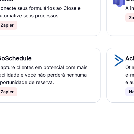
onecte seus formulários ao Close e
A i
utomatize seus processos.
Za
Zapier
GoSchedule
Ac
apture clientes em potencial com mais
Oti
acilidade e você não perderá nenhuma
e-m
portunidade de reserva.
e a
Zapier
Na