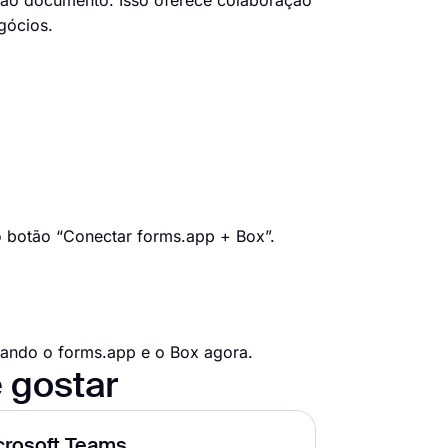
a ao documento. Isso oferece colaboração
gócios.
o botão “Conectar forms.app + Box”.
grando o forms.app e o Box agora.
 gostar
crosoft Teams