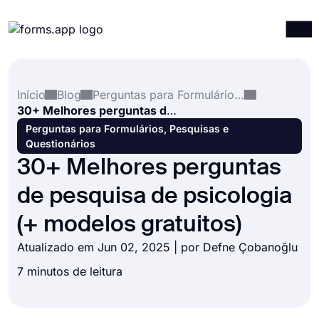
Produtos
Entrar
Registrar-se
Início
Blog
Perguntas para Formulários, Pesquisas e Questionários
Integrações
30+ Melhores perguntas de pesquisa de psicologia (+ modelos gratuitos)
Modelos
Perguntas para Formulários, Pesquisas e
Questionários
Recursos
30+ Melhores perguntas
Preços
de pesquisa de psicologia
(+ modelos gratuitos)
Atualizado em Jun 02, 2025 | por
Defne Çobanoğlu
7 minutos de leitura