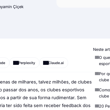
nyamin Çiçek
Neste art
O que
ode
Perplexity
Claude.ai
espor
Por q
clube
nas de milhares, talvez milhões, de clubes
o passar dos anos, os clubes esportivos
Como 
clube
s a partir de sua forma rudimentar. Sem
ia ter sido feita sem receber feedback dos
20 Pe