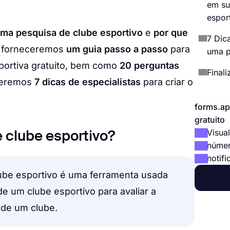
em su
espor
uma pesquisa de clube esportivo
e
por que
7 Dica
, forneceremos
um guia passo a passo
para
uma p
sportiva gratuito, bem como
20 perguntas
Final
ceremos
7 dicas de especialistas
para criar o
forms.ap
gratuito
Visual
 clube esportivo?
númer
notifi
ube esportivo é uma ferramenta usada
e um clube esportivo para avaliar a
 de um clube.