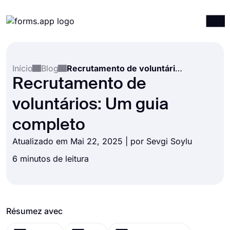
Produtos
Entrar
Registrar-se
Início
Blog
Recrutamento de voluntários: Um guia completo
Integrações
Recrutamento de
Modelos
voluntários: Um guia
Recursos
completo
Preços
Atualizado em Mai 22, 2025 | por
Sevgi Soylu
6 minutos de leitura
Résumez avec