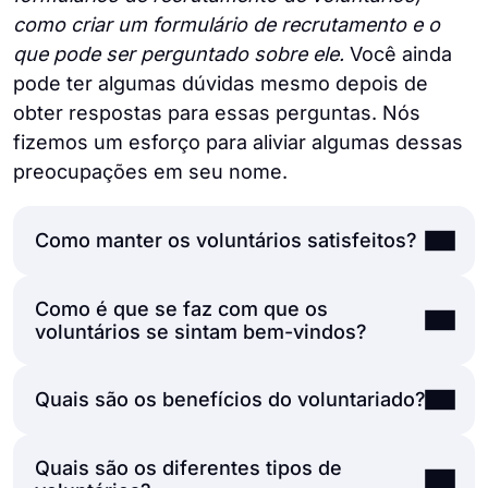
como criar um formulário de recrutamento e o
que pode ser perguntado sobre ele.
Você ainda
pode ter algumas dúvidas mesmo depois de
obter respostas para essas perguntas. Nós
fizemos um esforço para aliviar algumas dessas
preocupações em seu nome.
Como manter os voluntários satisfeitos?
Como é que se faz com que os
Manter os seus actuais voluntários é tão
voluntários se sintam bem-vindos?
crucial para a sua organização como atrair
novos voluntários. Reforce a ligação entre
Quais são os benefícios do voluntariado?
os seus voluntários e a organização
Os organizadores de organizações sem fins
oferecendo ocasionalmente pequenas
lucrativos podem fazer com que os
recompensas, incluindo incentivos
voluntários se sintam bem-vindos criando
Quais são os diferentes tipos de
Embora as organizações possam parecer