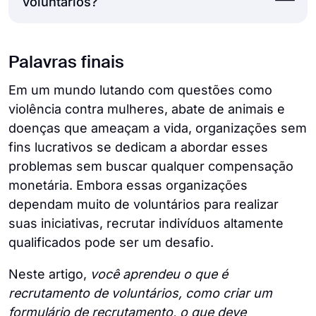
financeiros e gestos que transmitam a sua
um ambiente caloroso e inclusivo através de
voluntários?
beneficiar com o voluntariado, os
sincera gratidão.
apresentações pessoais, comunicação clara
voluntários também experimentam inúmeras
e reconhecimento regular. Proporcionar
vantagens apesar de não receberem
O que designamos por voluntariado não é
oportunidades de formação, fomentar uma
Palavras finais
qualquer ganho financeiro. Alguns desses
um conceito único e claramente definido.
comunicação aberta e celebrar marcos
benefícios estão listados abaixo:
Embora os nomes e tipos possam variar de
Em um mundo lutando com questões como
importantes contribuem para a construção
organização para organização, eis alguns
violência contra mulheres, abate de animais e
de relações fortes.
Desenvolvimento pessoal
tipos comuns: Voluntários ocasionais,
doenças que ameaçam a vida, organizações sem
regulares, qualificados, virtuais, de grupo,
fins lucrativos se dedicam a abordar esses
Oferecer flexibilidade de horários, organizar
Contribuição para a comunidade
de emergência e jovens.
problemas sem buscar qualquer compensação
eventos sociais e expressar gratidão ajuda
Possibilidades de estabelecer contactos
monetária. Embora essas organizações
os voluntários a sentirem-se valorizados e
dependam muito de voluntários para realizar
motivados para contribuir para a missão da
Melhoria do bem-estar mental
suas iniciativas, recrutar indivíduos altamente
organização.
qualificados pode ser um desafio.
Vida com objectivos definidos
Neste artigo,
você aprendeu o que é
recrutamento de voluntários, como criar um
formulário de recrutamento, o que deve