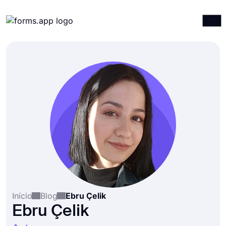
Produtos
Entrar
Registrar-se
Integrações
Modelos
Recursos
Preços
Início
Blog
Ebru Çelik
Ebru Çelik