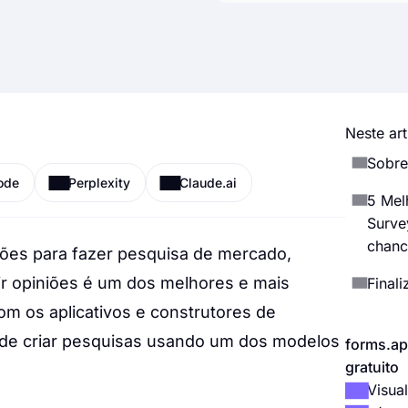
Neste art
Sobre
ode
Perplexity
Claude.ai
5 Mel
Surve
chanc
ções para fazer pesquisa de mercado,
ir opiniões é um dos melhores e mais
Final
m os aplicativos e construtores de
ode criar pesquisas usando um dos modelos
forms.ap
gratuito
Visual