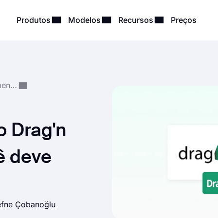
Produtos
Modelos
Recursos
Preços
Comparações e Recomendações
o Drag'n
ê deve
fne Çobanoğlu