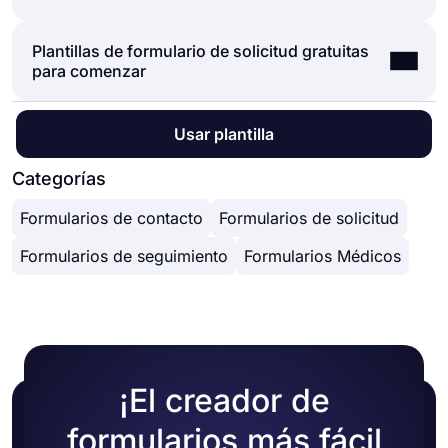
la información necesaria sobre la solicitud a
solicitudes de tiempo libre, solicitudes de
realizar. Por ejemplo, si se trata de un formulario
cotización, solicitudes de donación y muchos más
Plantillas de formulario de solicitud gratuitas
Hay muchos beneficios de tener sus formularios
de solicitud de licencia, debe solicitar toda la
tipos de solicitudes. Al hacer todo esto en línea,
para comenzar
de solicitud en línea. Algunos de ellos son:
información necesaria, como fechas de licencia
puede tener una visión general de las solicitudes
Ahorrando papeles y protegiendo la naturaleza.
solicitadas, información del empleado y cualquier
recibidas y recopilar datos de los encuestados
Tener todos los envíos de formularios en un solo
otra cosa que pueda ser beneficiosa para evaluar
sobre sus solicitudes.
En la biblioteca de plantillas de forms.app, hay
Usar plantilla
lugar.
la solicitud y proceder si es posible.
muchas plantillas de formulario de solicitud
Gestionar las solicitudes fácilmente.
gratuitas con las que puede comenzar
Categorías
Recibir una notificación por correo electrónico
rápidamente y personalizar su plantilla de
cada vez que se reciba una nueva solicitud.
Formularios de contacto
Formularios de solicitud
formulario de solicitud como desee. Desde una
Integración con aplicaciones de terceros.
plantilla de formulario de solicitud de licencia
Dando un fácil acceso a su formulario a través de
Formularios de seguimiento
Formularios Médicos
hasta una plantilla de formulario de solicitud de
un enlace.
mantenimiento y muchas otras, ¡puede elegir una
que se adapte a sus necesidades y comenzar de
inmediato!
¡El creador de
formularios más fácil