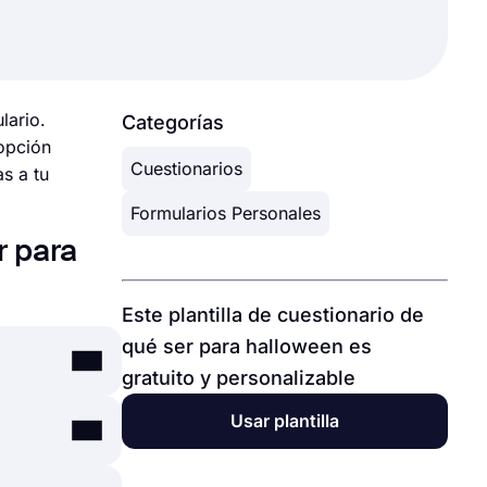
lario.
Categorías
 opción
Cuestionarios
s a tu
Formularios Personales
r para
Este plantilla de cuestionario de
qué ser para halloween es
gratuito y personalizable
Usar plantilla
a,
n solo unos
ompartir