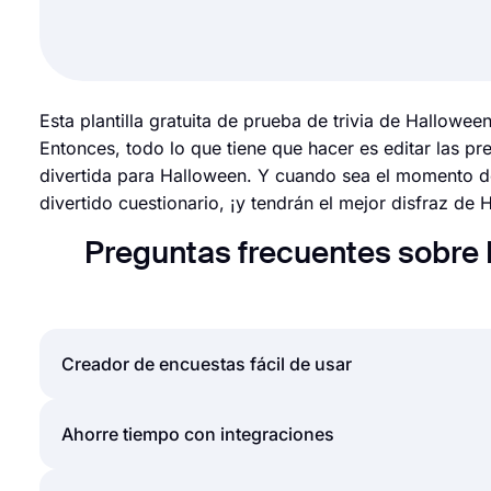
Esta plantilla gratuita de prueba de trivia de Hallow
Entonces, todo lo que tiene que hacer es editar las p
divertida para Halloween. Y cuando sea el momento de
divertido cuestionario, ¡y tendrán el mejor disfraz de 
Preguntas frecuentes sobre P
Creador de encuestas fácil de usar
Crear formularios y encuestas en línea es mucho más
Ahorre tiempo con integraciones
simplemente puede crear formularios o encuestas y
pocos clics a través de la intuitiva interfaz de cr