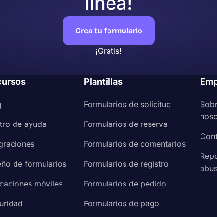
línea!
Crea tu formulario
¡Gratis!
cursos
Plantillas
Emp
g
Formularios de solicitud
Sob
noso
tro de ayuda
Formularios de reserva
Cont
egraciones
Formularios de comentarios
Repo
eño de formularios
Formularios de registro
abu
icaciones móviles
Formularios de pedido
uridad
Formularios de pago