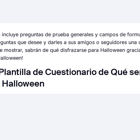
een incluye preguntas de prueba generales y campos de formu
reguntas que desee y darles a sus amigos o seguidores una
 mostrar, sabrán de qué disfrazarse para Halloween gracia
Halloween!
lantilla de Cuestionario de Qué se
Halloween
 fácil que nunca. Sin necesidad de codificar una sola líne
 personalizar sus campos, diseño y opciones generales co
eación de formularios de forms.app. Después de eso, puede c