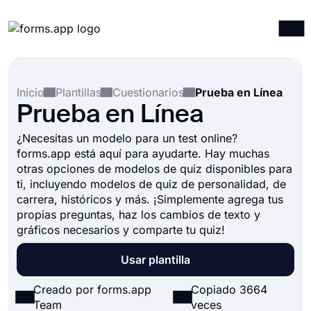
Productos
Iniciar sesión
Registrarse
Inicio
Plantillas
Cuestionarios
Prueba en Línea
Integraciones
Prueba en Línea
Plantillas
¿Necesitas un modelo para un test online?
Recursos
forms.app está aquí para ayudarte. Hay muchas
otras opciones de modelos de quiz disponibles para
Precios
ti, incluyendo modelos de quiz de personalidad, de
carrera, históricos y más. ¡Simplemente agrega tus
propias preguntas, haz los cambios de texto y
gráficos necesarios y comparte tu quiz!
Usar plantilla
Creado por forms.app
Copiado 3664
Team
veces