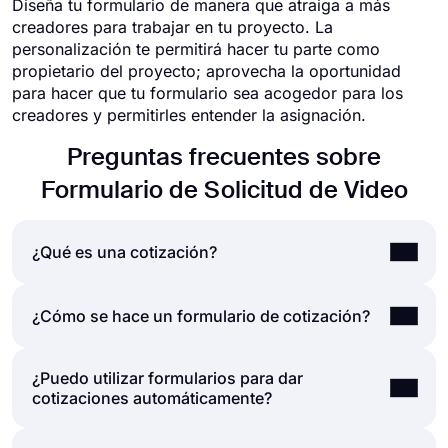
Diseña tu formulario de manera que atraiga a más
creadores para trabajar en tu proyecto. La
personalización te permitirá hacer tu parte como
propietario del proyecto; aprovecha la oportunidad
para hacer que tu formulario sea acogedor para los
creadores y permitirles entender la asignación.
Preguntas frecuentes sobre
Formulario de Solicitud de Video
¿Qué es una cotización?
Una cotización, también conocida como
¿Cómo se hace un formulario de cotización?
cotización de precio, es una oferta de precio que
los proveedores, agencias o vendedores ofrecen
¿Puedo utilizar formularios para dar
Para crear un formulario de cotización para su
a los clientes a una tarifa fija. Antes de que los
cotizaciones automáticamente?
negocio, necesitará una
aplicación de creación de
clientes soliciten un producto o servicio, a
formularios
. Aquí, en forms.app, tendrá todas las
menudo se ponen en contacto con la empresa
funciones que necesita para crear su formulario
para solicitar un presupuesto.