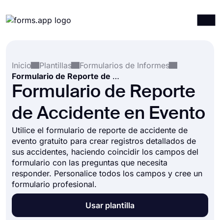
Productos
Iniciar sesión
Registrarse
Inicio
Plantillas
Formularios de Informes
Integraciones
Formulario de Reporte de Accidente en Evento
Plantillas
Formulario de Reporte
Recursos
de Accidente en Evento
Precios
Utilice el formulario de reporte de accidente de
evento gratuito para crear registros detallados de
sus accidentes, haciendo coincidir los campos del
formulario con las preguntas que necesita
responder. Personalice todos los campos y cree un
formulario profesional.
Usar plantilla