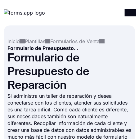
Productos
Iniciar sesión
Registrarse
Inicio
Plantillas
Formularios de Venta
Integraciones
Formulario de Presupuesto de Reparación
Plantillas
Formulario de
Recursos
Presupuesto de
Precios
Reparación
Si administra un taller de reparación y desea
conectarse con los clientes, atender sus solicitudes
es una tarea difícil. Como cada cliente es diferente,
sus necesidades también son naturalmente
diferentes. Recopilar información de cada cliente y
crear una base de datos con datos administrables es
mucho más fácil con nuestro modelo de formulario