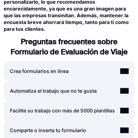
personalizarlo, lo que recomendamos
encarecidamente, ya que es una gran imagen para
que las empresas transmitan. Además, mantener la
encuesta breve ahorrará tiempo, tanto para ti como
para tus clientes.
Preguntas frecuentes sobre
Formulario de Evaluación de Viaje
Crea formularios en línea
Al utilizar la sencilla y extensa interfaz de
Automatiza el trabajo que no te gusta
usuario del generador de formularios de
forms.app, puede crear formularios, encuestas
Las automatizaciones entre las herramientas
Facilite su trabajo con más de 5000 plantillas
y exámenes en línea con menos esfuerzo que
que utiliza son vitales, ya que ahorran tiempo y
cualquier otra cosa. Puede comenzar
reducen toneladas de carga de trabajo. Imagine
rápidamente con una plantilla lista para usar y
Deje que nuestras plantillas hagan recados por
Comparte o inserta tu formulario
que necesitaría transmitir datos de las
personalizarla de acuerdo con sus necesidades
usted y le permitan concentrarse más en las
respuestas de su formulario a otra herramienta