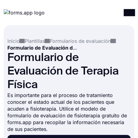
Productos
Iniciar sesión
Registrarse
Inicio
Plantillas
Formularios de evaluación
Integraciones
Formulario de Evaluación de Terapia Física
Plantillas
Formulario de
Recursos
Evaluación de Terapia
Precios
Física
Es importante para el proceso de tratamiento
conocer el estado actual de los pacientes que
acuden a fisioterapia. Utilice el modelo de
formulario de evaluación de fisioterapia gratuito de
forms.app para recopilar la información necesaria
de sus pacientes.