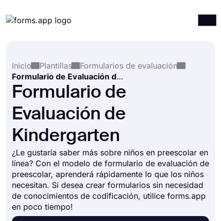
Productos
Iniciar sesión
Registrarse
Inicio
Plantillas
Formularios de evaluación
Integraciones
Formulario de Evaluación de Kindergarten
Plantillas
Formulario de
Recursos
Evaluación de
Precios
Kindergarten
¿Le gustaría saber más sobre niños en preescolar en
línea? Con el modelo de formulario de evaluación de
preescolar, aprenderá rápidamente lo que los niños
necesitan. Si desea crear formularios sin necesidad
de conocimientos de codificación, utilice forms.app
en poco tiempo!