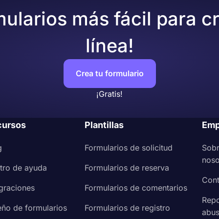
u marca u organización
mularios más fácil para c
es de compartirlo con su audiencia
línea!
o en una página web.
Crea tu formulario
¡Gratis!
cursos
Plantillas
Emp
g
Formularios de solicitud
Sob
noso
tro de ayuda
Formularios de reserva
Cont
egraciones
Formularios de comentarios
Repo
eño de formularios
Formularios de registro
abu