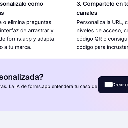
rsonalízalo como
3. Compártelo en t
as
canales
 o elimina preguntas
Personaliza la URL, 
 interfaz de arrastrar y
niveles de acceso, c
 de forms.app y adapta
código QR o consigu
lo a tu marca.
código para incrustar
rsonalizada?
Crear c
ras. La IA de forms.app entenderá tu caso de