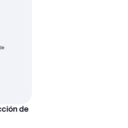
de
cción de