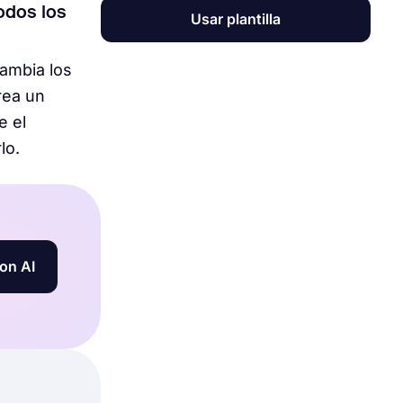
odos los
Usar plantilla
cambia los
rea un
e el
lo.
on AI