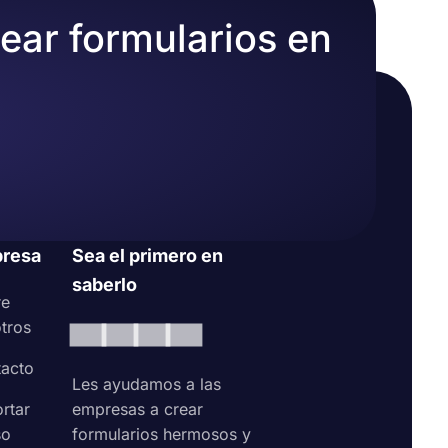
rear formularios en
resa
Sea el primero en
saberlo
re
tros
acto
Les ayudamos a las
rtar
empresas a crear
so
formularios hermosos y