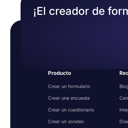
Personalice el diseño de su formulario para s
¡El creador de for
Ajustar la configuración del formulario
Obtenga una vista previa de su formulario ant
Por último, comparta su formulario o insértel
Producto
Re
Crear un formulario
Blo
Crear una encuesta
Cen
Crear un cuestionario
Int
Crear un sondeo
Dis