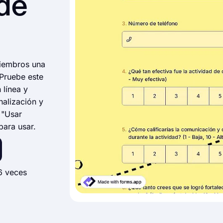
de
miembros una
 Pruebe este
 línea y
nalización y
 "Usar
para usar.
6 veces