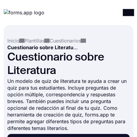
Productos
Iniciar sesión
Registrarse
Inicio
Plantillas
Cuestionarios
Integraciones
Cuestionario sobre Literatura
Plantillas
Cuestionario sobre
Recursos
Literatura
Precios
Un modelo de quiz de literatura te ayuda a crear un
quiz para tus estudiantes. Incluye preguntas de
opción múltiple, correspondencia y respuestas
breves. También puedes incluir una pregunta
opcional de redacción al final de tu quiz. Como
herramienta de creación de quiz, forms.app te
permite agregar diferentes tipos de preguntas para
diferentes temas literarios.