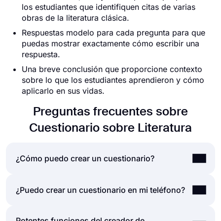
los estudiantes que identifiquen citas de varias
obras de la literatura clásica.
Respuestas modelo para cada pregunta para que
puedas mostrar exactamente cómo escribir una
respuesta.
Una breve conclusión que proporcione contexto
sobre lo que los estudiantes aprendieron y cómo
aplicarlo en sus vidas.
Preguntas frecuentes sobre
Cuestionario sobre Literatura
¿Cómo puedo crear un cuestionario?
Si desea crear un cuestionario para amigos o su
¿Puedo crear un cuestionario en mi teléfono?
audiencia, puede hacerlo fácilmente utilizando una
aplicación de creación de cuestionarios como
Potentes funciones del creador de