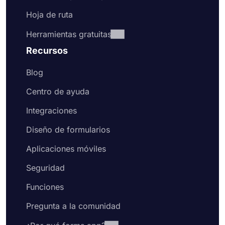
real, tiene la opción de compartir los datos que ha
Hoja de ruta
recopilado en tiempo real. Si está organizando un
concurso o es más transparente como propietario
Herramientas gratuitas
de un cuestionario, puede compartir fácilmente las
Recursos
respuestas del formulario en forms.app.
Blog
Centro de ayuda
Integraciones
Diseño de formularios
Aplicaciones móviles
Seguridad
Funciones
Pregunta a la comunidad