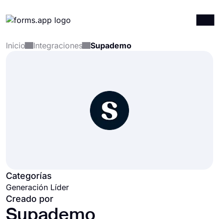
Inicio
Integraciones
Supademo
Productos
Iniciar sesión
Registrarse
Integraciones
Plantillas
Recursos
Precios
Categorías
Generación Líder
Creado por
Supademo