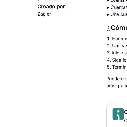
● cuenta
Creado por
● Cuenta
Zapier
● Una cue
¿Cómo 
Haga cl
Una ve
Inicie
Siga lo
Termina
Puede com
más grand
C