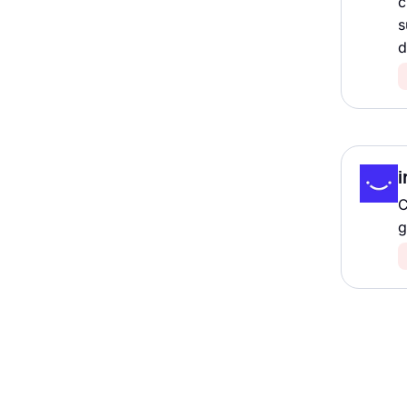
c
s
d
i
C
g