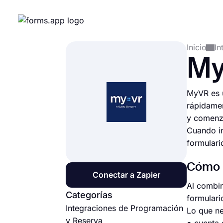
Inicio
In
M
MyVR es u
rápidamen
y comenza
Cuando in
formulari
Cómo c
Conectar a Zapier
Al combin
Categorías
formulari
Integraciones de Programación
Lo que ne
y Reserva