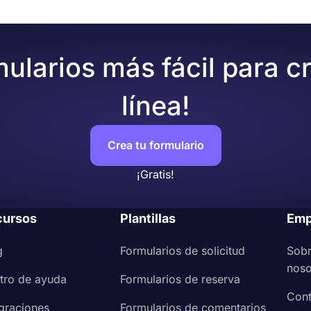
mularios más fácil para c
línea!
Crea tu formulario
¡Gratis!
cursos
Plantillas
Emp
g
Formularios de solicitud
Sob
noso
tro de ayuda
Formularios de reserva
Cont
egraciones
Formularios de comentarios