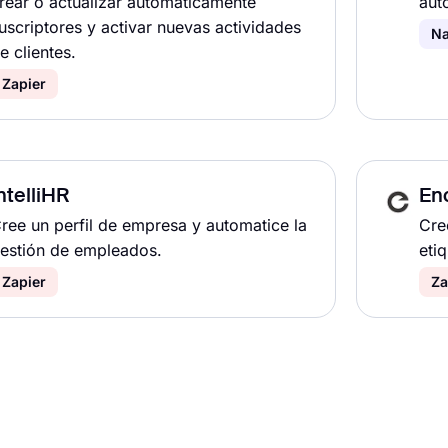
rear o actualizar automáticamente
aut
uscriptores y activar nuevas actividades
Na
e clientes.
Zapier
ntelliHR
En
ree un perfil de empresa y automatice la
Cre
estión de empleados.
eti
Zapier
Za