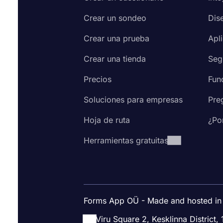
Crear un sondeo
Dis
Crear una prueba
Apl
Crear una tienda
Seg
Precios
Fun
Soluciones para empresas
Pre
Hoja de ruta
¿Po
Herramientas gratuitas
Forms App OÜ - Made and hosted in
Viru Square 2, Kesklinna District, 