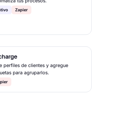
omatiza tus procesos.
tivo
Zapier
charge
e perfiles de clientes y agregue
quetas para agruparlos.
pier