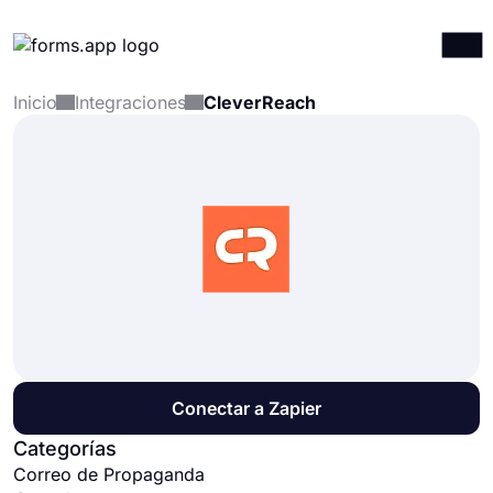
Inicio
Integraciones
CleverReach
Productos
Iniciar sesión
Registrarse
Integraciones
Plantillas
Recursos
Precios
Conectar a Zapier
Categorías
Correo de Propaganda